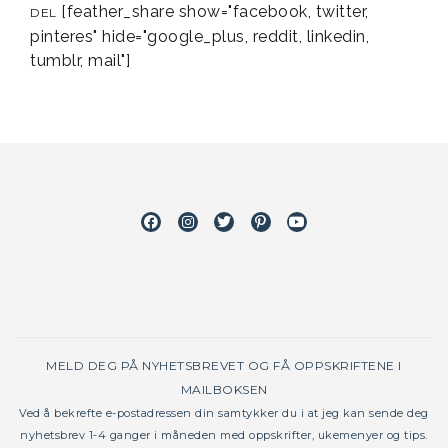
[feather_share show="facebook, twitter,
DEL
pinteres" hide="google_plus, reddit, linkedin,
tumblr, mail"]
Facebook
Instagram
Twitter
Pinterest
Youtube
MELD DEG PÅ NYHETSBREVET OG FÅ OPPSKRIFTENE I
MAILBOKSEN
Ved å bekrefte e-postadressen din samtykker du i at jeg kan sende deg
nyhetsbrev 1-4 ganger i måneden med oppskrifter, ukemenyer og tips.