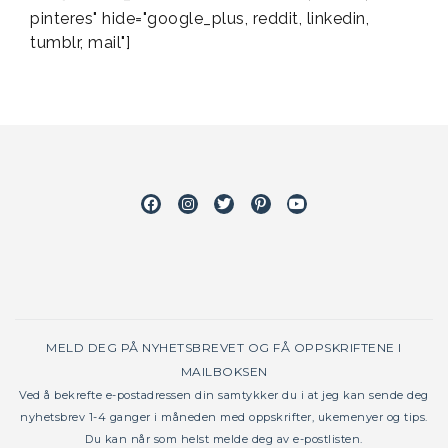
pinteres" hide="google_plus, reddit, linkedin,
tumblr, mail"]
Facebook
Instagram
Twitter
Pinterest
Youtube
MELD DEG PÅ NYHETSBREVET OG FÅ OPPSKRIFTENE I
MAILBOKSEN
Ved å bekrefte e-postadressen din samtykker du i at jeg kan sende deg
nyhetsbrev 1-4 ganger i måneden med oppskrifter, ukemenyer og tips.
Du kan når som helst melde deg av e-postlisten.