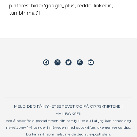
pinteres" hide="google_plus, reddit, linkedin,
tumblr, mail"]
Facebook
Instagram
Twitter
Pinterest
Youtube
MELD DEG PÅ NYHETSBREVET OG FÅ OPPSKRIFTENE I
MAILBOKSEN
Ved å bekrefte e-postadressen din samtykker du i at jeg kan sende deg
nyhetsbrev 1-4 ganger i måneden med oppskrifter, ukemenyer og tips.
Du kan når som helst melde deg av e-postlisten.