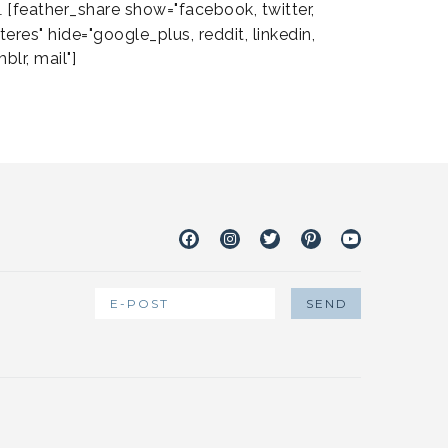
[feather_share show="facebook, twitter,
L
teres" hide="google_plus, reddit, linkedin,
blr, mail"]
Facebook
Instagram
Twitter
Pinterest
Youtube