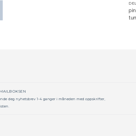
DE
pin
tum
 MAILBOKSEN
sende deg nyhetsbrev 1-4 ganger i måneden med oppskrifter,
isten.