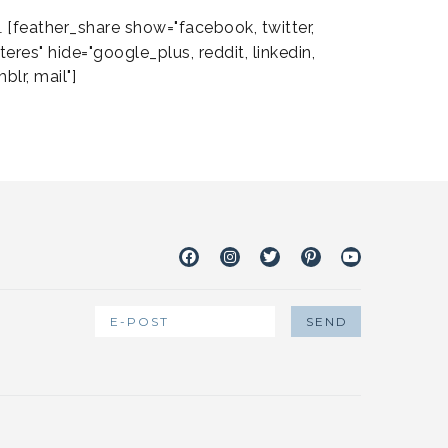
[feather_share show="facebook, twitter,
L
teres" hide="google_plus, reddit, linkedin,
blr, mail"]
Facebook
Instagram
Twitter
Pinterest
Youtube