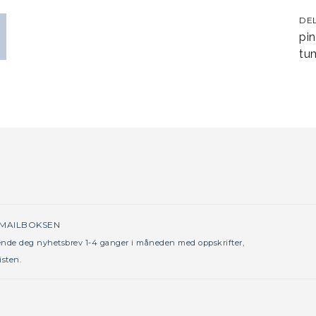
DE
pin
tum
 MAILBOKSEN
sende deg nyhetsbrev 1-4 ganger i måneden med oppskrifter,
isten.